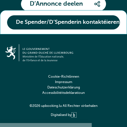
D’Annonce deelen
De Spender/D’Spenderin kontaktéieren
Cookie-Richtlinnen
Impressum
Dateschutzerklärung
Accessibilitéitsdeklaratioun
©2026 upbooking.lu All Rechter virbehalen
Digitalised by