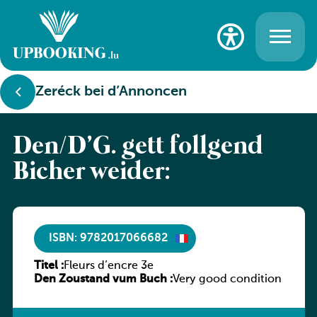
Zeréck bei d’Annoncen
Den/D’G. gëtt follgend
Bicher weider:
ISBN: 9782017066682
Titel :
Fleurs d’encre 3e
Den Zoustand vum Buch :
Very good condition