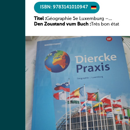
ISBN: 9783141010947
Titel :
Géographie 5e Luxemburg –
Den Zoustand vum Buch :
Diercke Praxis
Très bon état