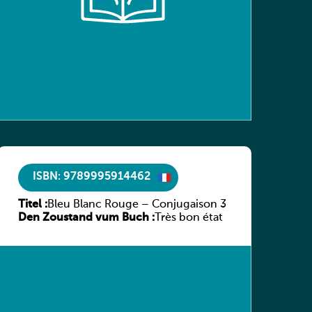
ISBN: 9789995914462
Titel :
Bleu Blanc Rouge – Conjugaison 3
Den Zoustand vum Buch :
Très bon état