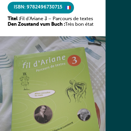
ISBN: 9782496730715
Titel :
Fil d’Ariane 3 – Parcours de textes
Den Zoustand vum Buch :
Très bon état