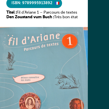
ISBN: 9789995913892
Titel :
Fil d’Ariane 1 – Parcours de textes
Den Zoustand vum Buch :
Très bon état