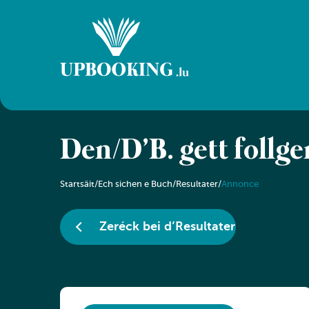
Den/D’B. gëtt follg
Startsäit
/
Ech sichen e Buch
/
Resultater
/
Annonce
Zeréck bei d’Resultater