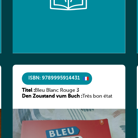
ISBN: 9789995914431
Titel :
Bleu Blanc Rouge 3
Den Zoustand vum Buch :
Très bon état