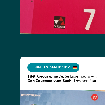
ISBN: 9783141011012
Titel :
Geographie 7e/6e Luxemburg –
Den Zoustand vum Buch :
Diercke Praxis
Très bon état