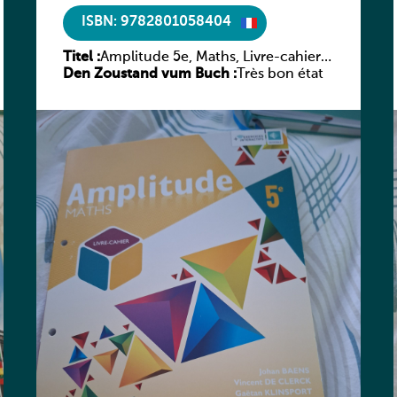
ISBN: 9782801058404
Titel :
Amplitude 5e, Maths, Livre-cahier,
Den Zoustand vum Buch :
version luxembourgeoise
Très bon état