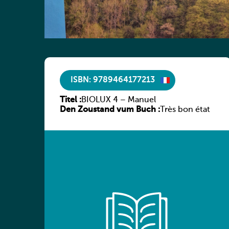
ISBN: 9789464177213
Titel :
BIOLUX 4 – Manuel
Den Zoustand vum Buch :
Très bon état