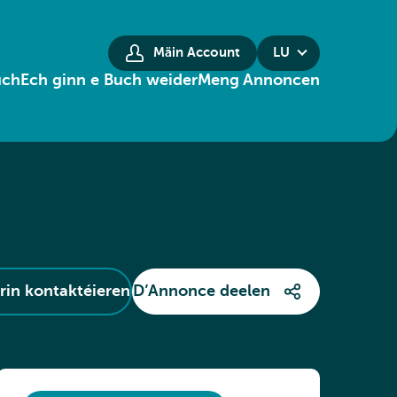
Mäin Account
LU
uch
Ech ginn e Buch weider
Meng Annoncen
in kontaktéieren
D’Annonce deelen