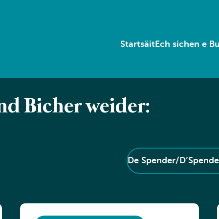
Startsäit
Ech sichen e B
end Bicher weider:
De Spender/D’Spender