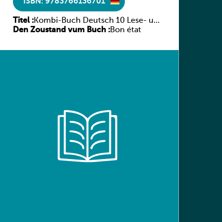
ISBN: 9783766136701
Titel :
Kombi-Buch Deutsch 10 Lese- und
Den Zoustand vum Buch :
Sprachbuch
Bon état