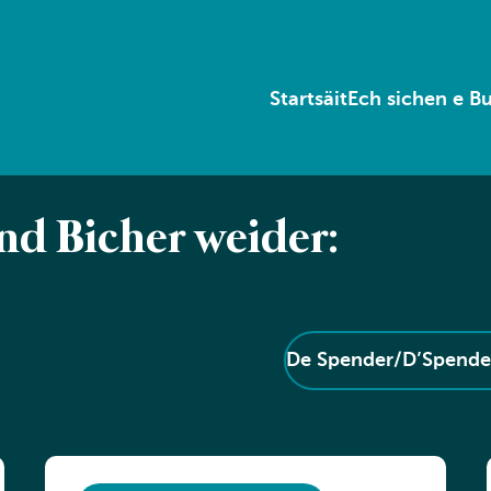
Startsäit
Ech sichen e B
end Bicher weider:
De Spender/D’Spender