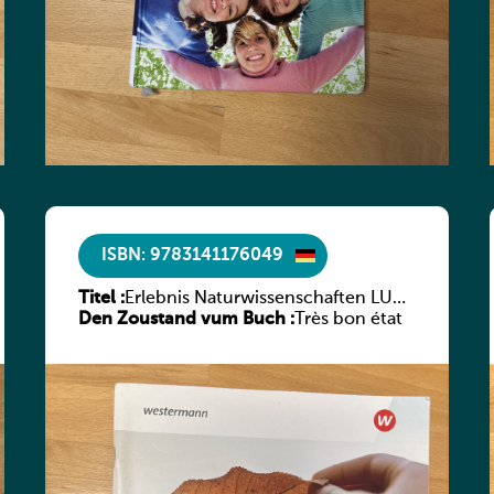
ISBN: 9783141176049
Titel :
Erlebnis Naturwissenschaften LUX
Den Zoustand vum Buch :
2021 AH 1
Très bon état