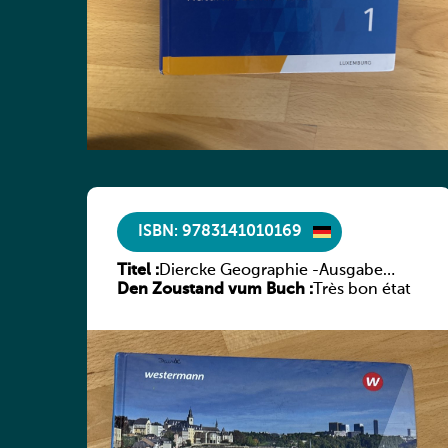
ISBN: 9783141010169
Titel :
Diercke Geographie -Ausgabe
Den Zoustand vum Buch :
2019 für Luxemburg Schülerband 1
Très bon état