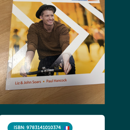
ISBN: 9783141010374