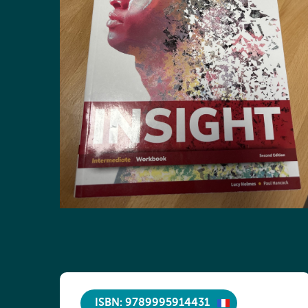
ISBN: 9789995914431