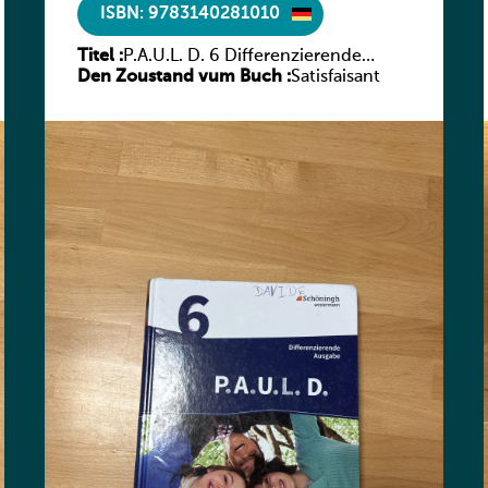
ISBN: 9783140281010
Titel :
P.A.U.L. D. 6 Differenzierende
Den Zoustand vum Buch :
Ausgabe
Satisfaisant