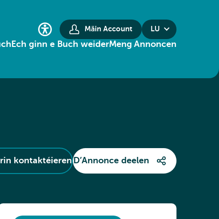
Mäin Account
LU
uch
Ech ginn e Buch weider
Meng Annoncen
in kontaktéieren
D’Annonce deelen