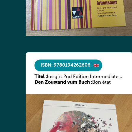
ISBN: 9780194262606
Titel :
Insight 2nd Edition Intermediate
Den Zoustand vum Buch :
Workbook
Bon état