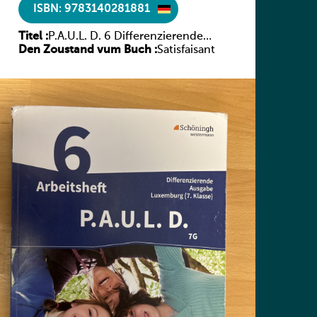
ISBN: 9783140281881
Titel :
P.A.U.L. D. 6 Differenzierende
Den Zoustand vum Buch :
Ausgabe Luxemburg – Arbeitsheft
Satisfaisant