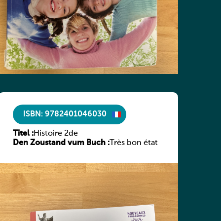
ISBN: 9782401046030
Titel :
Histoire 2de
Den Zoustand vum Buch :
Très bon état