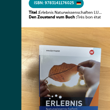
ISBN: 9783141176025
Titel :
Erlebnis Naturwissenschaften LUX
Den Zoustand vum Buch :
2021 SB 1
Très bon état