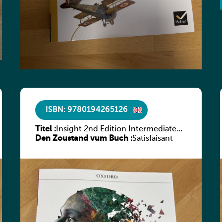
ISBN: 9780194265126
Titel :
Insight 2nd Edition Intermediate
Den Zoustand vum Buch :
Student’s Book with Digital Pack
Satisfaisant