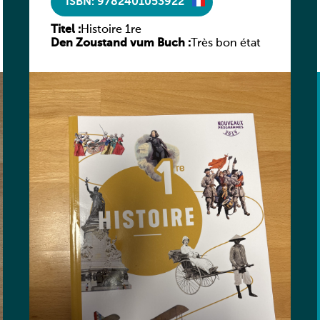
ISBN: 9782401053922
Titel :
Histoire 1re
Den Zoustand vum Buch :
Très bon état