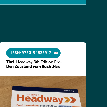
ISBN: 9780194838917
Titel :
Headway 5th Edition Pre-
Den Zoustand vum Buch :
intermediate Student’s Book with
Neuf
Digital Pack