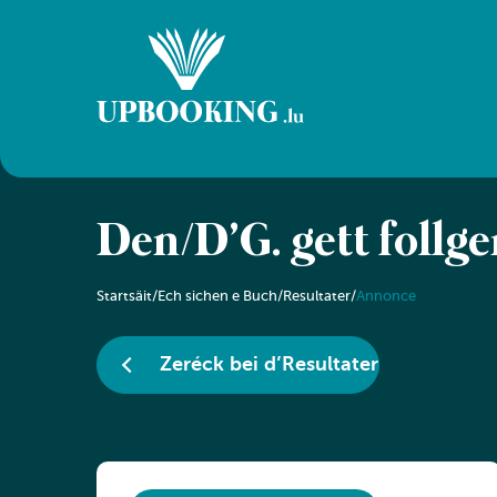
Den/D’G. gëtt follg
Startsäit
/
Ech sichen e Buch
/
Resultater
/
Annonce
Zeréck bei d’Resultater