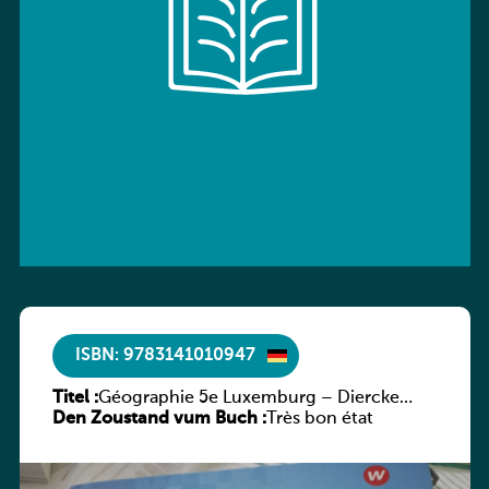
ISBN: 9783141010947
Titel :
Géographie 5e Luxemburg – Diercke
Den Zoustand vum Buch :
Praxis
Très bon état