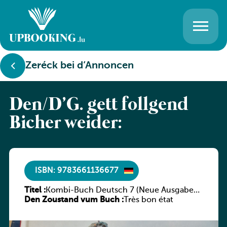
Zeréck bei d’Annoncen
Den/D’G. gëtt follgend
Bicher weider:
ISBN: 9783661136677
Titel :
Kombi-Buch Deutsch 7 (Neue Ausgabe
Den Zoustand vum Buch :
Luxemburg)
Très bon état