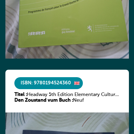
ISBN: 9780194524360
Titel :
Headway 5th Edition Elementary Culture
Den Zoustand vum Buch :
and Literature Companion
Neuf