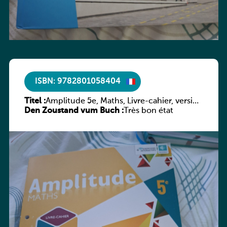
ISBN: 9782801058404
Titel :
Amplitude 5e, Maths, Livre-cahier, version
Den Zoustand vum Buch :
luxembourgeoise
Très bon état