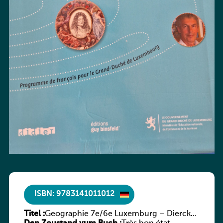
ISBN: 9783141011012
Titel :
Geographie 7e/6e Luxemburg – Diercke