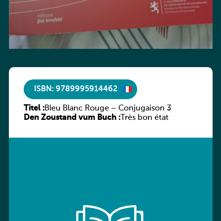
ISBN: 9789995914462
Titel :
Bleu Blanc Rouge – Conjugaison 3
Den Zoustand vum Buch :
Très bon état