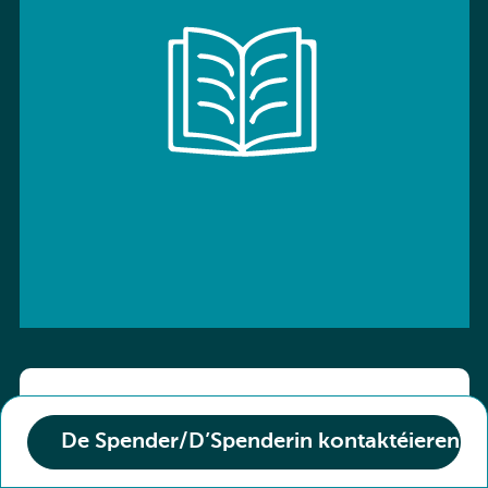
ISBN: 9783766136800
De Spender/D’Spenderin kontaktéieren
Titel :
Kombi-Buch Deutsch 10 Arbeitsheft
Den Zoustand vum Buch :
Neuf