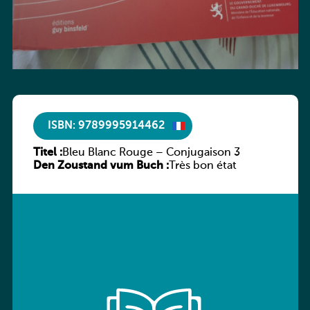
ISBN: 9789995914462
Titel :
Bleu Blanc Rouge – Conjugaison 3
Den Zoustand vum Buch :
Très bon état