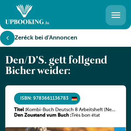
Zeréck bei d’Annoncen
Den/D’S. gëtt follgend
Bicher weider:
ISBN: 9783661136783
Titel :
Kombi-Buch Deutsch 8 Arbeitsheft (Neue
Den Zoustand vum Buch :
Ausgabe Luxemburg)
Très bon état