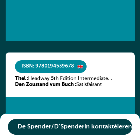
ISBN: 9780194539678
Titel :
Headway 5th Edition Intermediate
Den Zoustand vum Buch :
Workbook without key
Satisfaisant
De Spender/D’Spenderin kontaktéieren