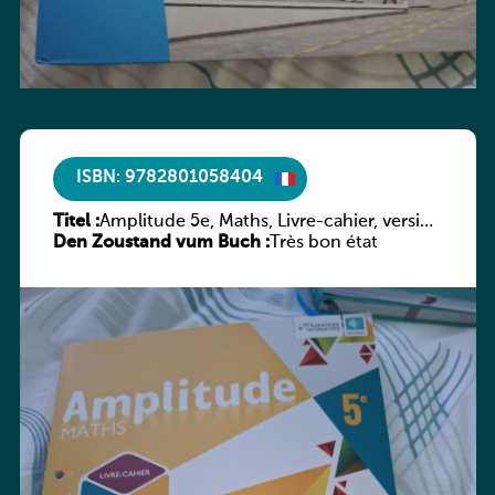
ISBN: 9782801058404
Titel :
Amplitude 5e, Maths, Livre-cahier, version
Den Zoustand vum Buch :
luxembourgeoise
Très bon état