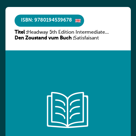
ISBN: 9780194539678
Titel :
Headway 5th Edition Intermediate
Den Zoustand vum Buch :
Workbook without key
Satisfaisant