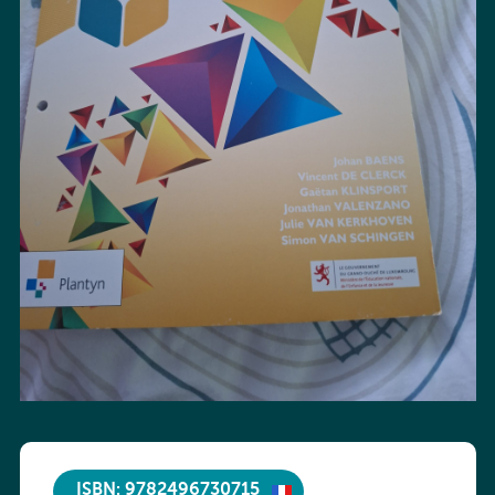
ISBN: 9782496730715