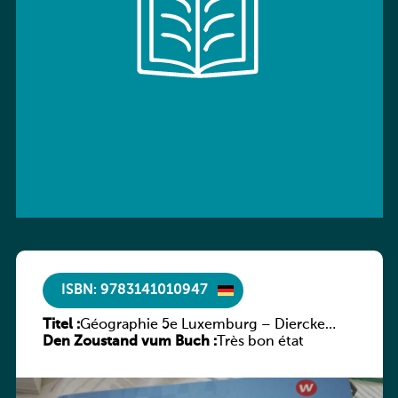
ISBN: 9783141010947
Titel :
Géographie 5e Luxemburg – Diercke
Den Zoustand vum Buch :
Praxis
Très bon état