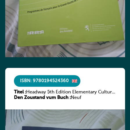
ISBN: 9780194524360
Titel :
Headway 5th Edition Elementary Culture
Den Zoustand vum Buch :
and Literature Companion
Neuf