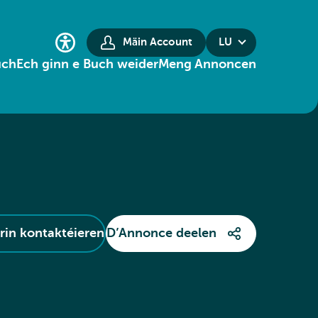
Mäin Account
LU
uch
Ech ginn e Buch weider
Meng Annoncen
in kontaktéieren
D’Annonce deelen