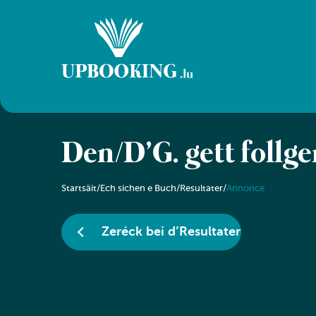
Den/D’G. gëtt follg
Startsäit
/
Ech sichen e Buch
/
Resultater
/
Annonce
Zeréck bei d’Resultater