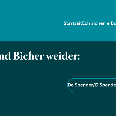
Startsäit
Ech sichen e B
end Bicher weider:
De Spender/D’Spender