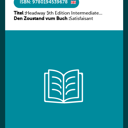
ISBN: 9780194539678
Titel :
Headway 5th Edition Intermediate
Den Zoustand vum Buch :
Workbook without key
Satisfaisant