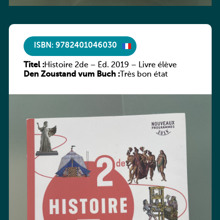
ISBN: 9782401046030
Titel :
Histoire 2de – Éd. 2019 – Livre élève
Den Zoustand vum Buch :
Très bon état