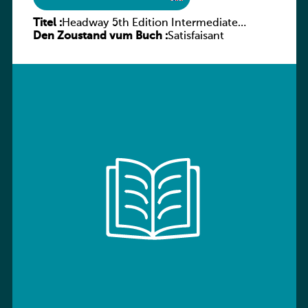
Titel :
Headway 5th Edition Intermediate
Den Zoustand vum Buch :
Workbook without key
Satisfaisant