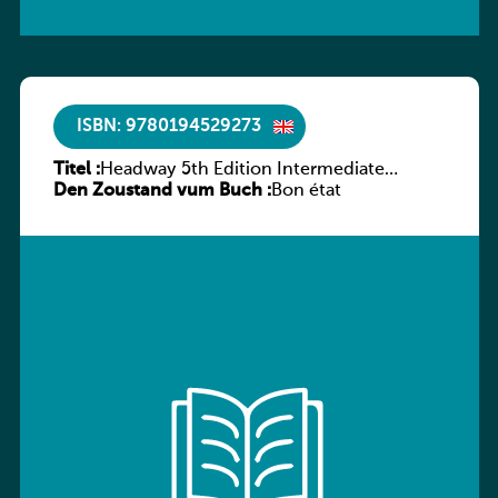
ISBN: 9780194529273
Titel :
Headway 5th Edition Intermediate
Den Zoustand vum Buch :
Culture and Literature Companion
Bon état