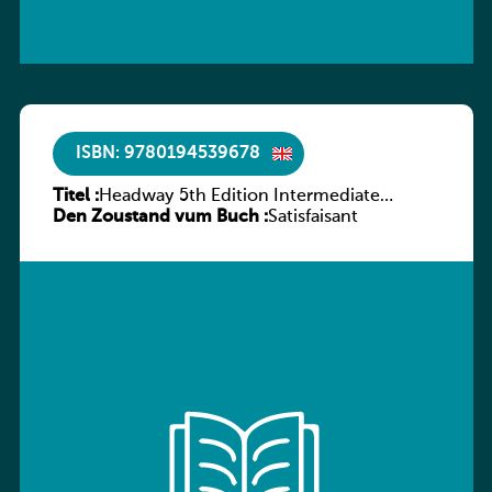
ISBN: 9780194539678
Titel :
Headway 5th Edition Intermediate
Den Zoustand vum Buch :
Workbook without key
Satisfaisant