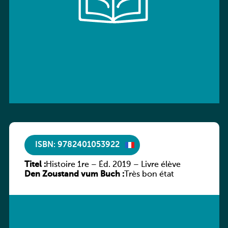
ISBN: 9782401053922
Titel :
Histoire 1re – Éd. 2019 – Livre élève
Den Zoustand vum Buch :
Très bon état