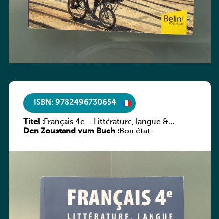
ISBN: 9782496730654
Titel :
Français 4e – Littérature, langue &
Den Zoustand vum Buch :
méthodes
Bon état