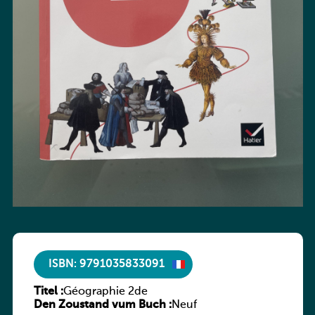
ISBN: 9791035833091
Titel :
Géographie 2de
Den Zoustand vum Buch :
Neuf