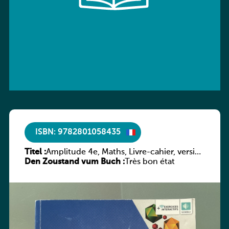
ISBN: 9782801058435
Titel :
Amplitude 4e, Maths, Livre-cahier, version
Den Zoustand vum Buch :
luxembourgeoise
Très bon état