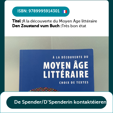
ISBN: 9789995914301
Titel :
À la découverte du Moyen Âge littéraire
Den Zoustand vum Buch :
Très bon état
De Spender/D’Spenderin kontaktéieren