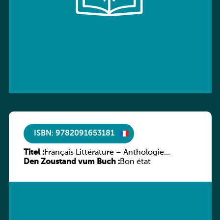
ISBN: 9782091653181
Titel :
Français Littérature – Anthologie
Den Zoustand vum Buch :
chronologique 2de/1re
Bon état