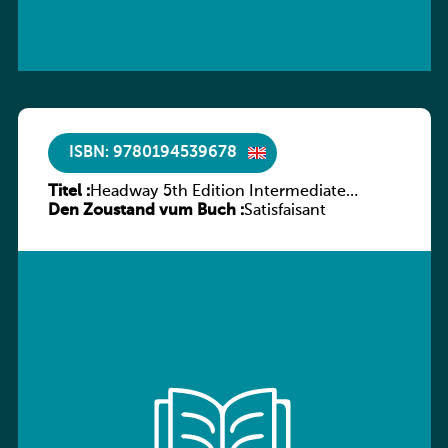
ISBN: 9780194539678
Titel :
Headway 5th Edition Intermediate
Den Zoustand vum Buch :
Workbook without key
Satisfaisant