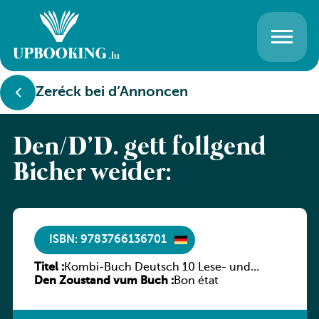
Zeréck bei d’Annoncen
Den/D’D. gëtt follgend
Bicher weider:
ISBN: 9783766136701
Titel :
Kombi-Buch Deutsch 10 Lese- und
Den Zoustand vum Buch :
Sprachbuch
Bon état