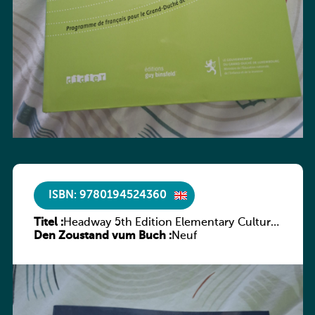
ISBN: 9780194524360
Titel :
Headway 5th Edition Elementary Culture
Den Zoustand vum Buch :
and Literature Companion
Neuf