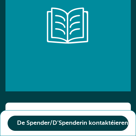
ISBN: 9783766136800
De Spender/D’Spenderin kontaktéieren
Titel :
Kombi-Buch Deutsch 10 Arbeitsheft
Den Zoustand vum Buch :
Neuf