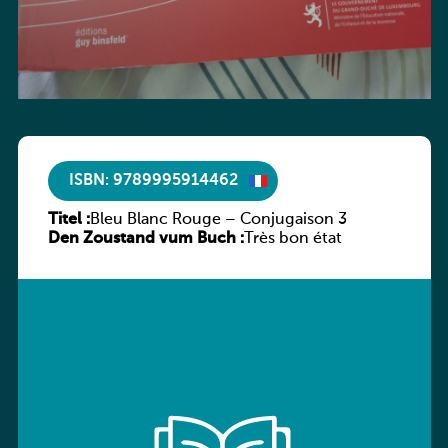
ISBN: 9789995914462
Titel :
Bleu Blanc Rouge – Conjugaison 3
Den Zoustand vum Buch :
Très bon état