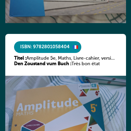
ISBN: 9782801058404
Titel :
Amplitude 5e, Maths, Livre-cahier, version
Den Zoustand vum Buch :
luxembourgeoise
Très bon état