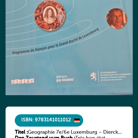
ISBN: 9783141011012
Titel :
Geographie 7e/6e Luxemburg – Diercke