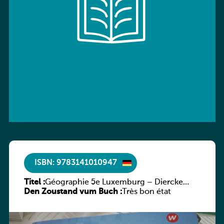
ISBN: 9783141010947
Titel :
Géographie 5e Luxemburg – Diercke
Den Zoustand vum Buch :
Praxis
Très bon état