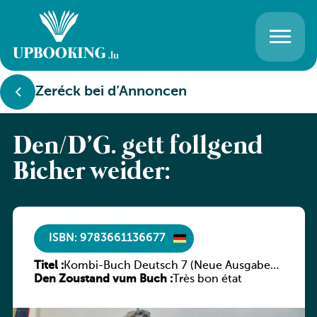
Zeréck bei d’Annoncen
Den/D’G. gëtt follgend
Bicher weider:
ISBN: 9783661136677
Titel :
Kombi-Buch Deutsch 7 (Neue Ausgabe
Den Zoustand vum Buch :
Luxemburg)
Très bon état