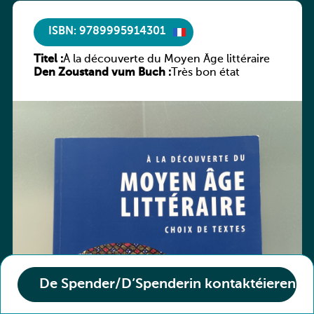
ISBN: 9789995914301
Titel :
À la découverte du Moyen Âge littéraire
Den Zoustand vum Buch :
Très bon état
De Spender/D’Spenderin kontaktéieren