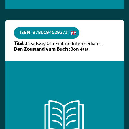
ISBN: 9780194529273
Titel :
Headway 5th Edition Intermediate
Den Zoustand vum Buch :
Culture and Literature Companion
Bon état