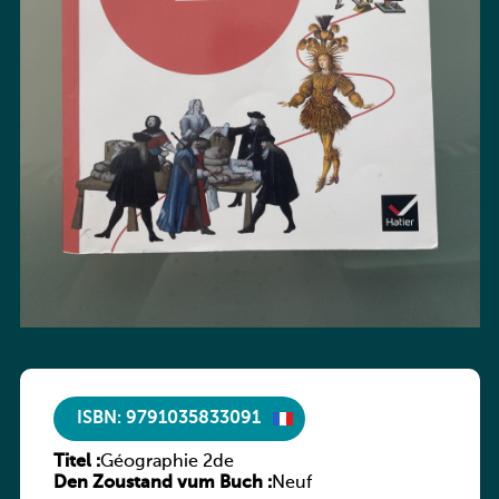
ISBN: 9791035833091
Titel :
Géographie 2de
Den Zoustand vum Buch :
Neuf