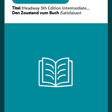
Titel :
Headway 5th Edition Intermediate
Den Zoustand vum Buch :
Workbook without key
Satisfaisant