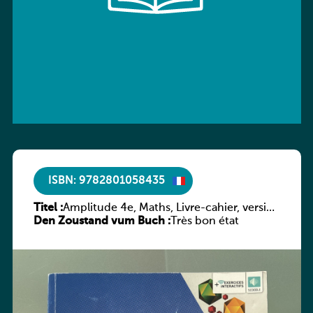
ISBN: 9782801058435
Titel :
Amplitude 4e, Maths, Livre-cahier, version
Den Zoustand vum Buch :
luxembourgeoise
Très bon état