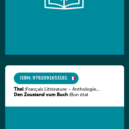
ISBN: 9782091653181
Titel :
Français Littérature – Anthologie
Den Zoustand vum Buch :
chronologique 2de/1re
Bon état