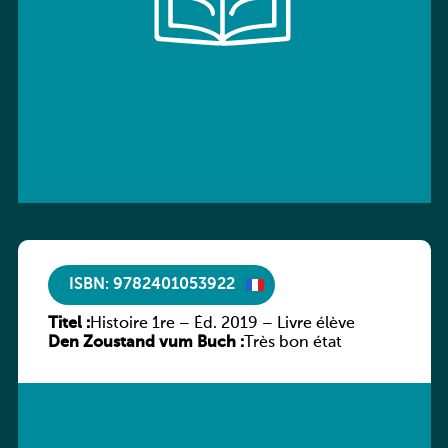
ISBN: 9782401053922
Titel :
Histoire 1re – Éd. 2019 – Livre élève
Den Zoustand vum Buch :
Très bon état