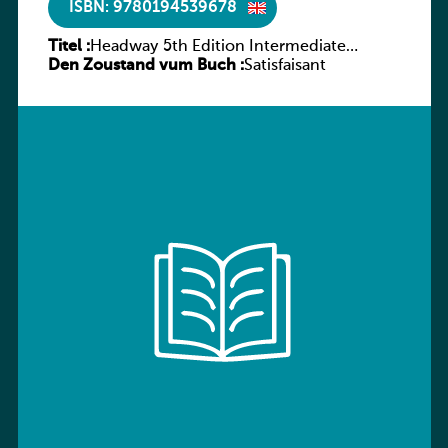
ISBN: 9780194539678
Titel :
Headway 5th Edition Intermediate
Den Zoustand vum Buch :
Workbook without key
Satisfaisant