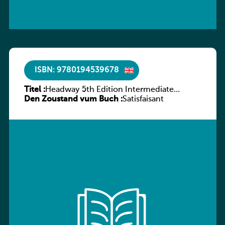
ISBN: 9780194539678
Titel :
Headway 5th Edition Intermediate
Den Zoustand vum Buch :
Workbook without key
Satisfaisant