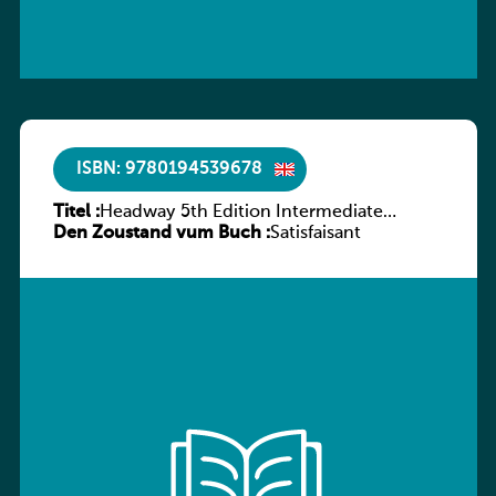
ISBN: 9780194539678
Titel :
Headway 5th Edition Intermediate
Den Zoustand vum Buch :
Workbook without key
Satisfaisant