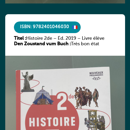
ISBN: 9782401046030
Titel :
Histoire 2de – Éd. 2019 – Livre élève
Den Zoustand vum Buch :
Très bon état