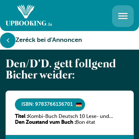
Zeréck bei d’Annoncen
Den/D’D. gëtt follgend
Bicher weider:
ISBN: 9783766136701
Titel :
Kombi-Buch Deutsch 10 Lese- und
Den Zoustand vum Buch :
Sprachbuch
Bon état