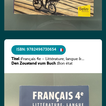
ISBN: 9782496730654
Titel :
Français 4e – Littérature, langue &
Den Zoustand vum Buch :
méthodes
Bon état