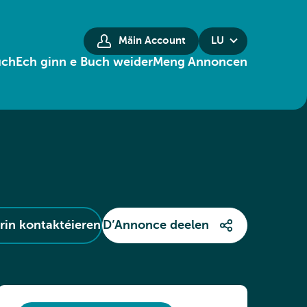
Mäin Account
LU
uch
Ech ginn e Buch weider
Meng Annoncen
in kontaktéieren
D’Annonce deelen