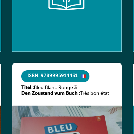
ISBN: 9789995914431
Titel :
Bleu Blanc Rouge 3
Den Zoustand vum Buch :
Très bon état