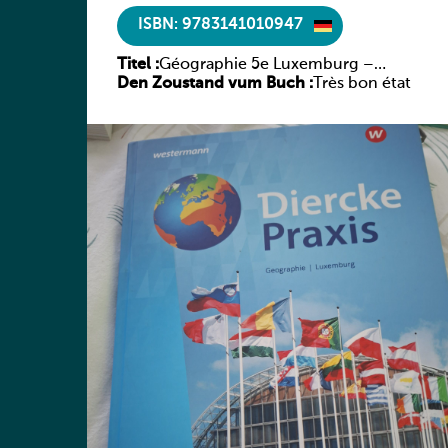
ISBN: 9783141010947
Titel :
Géographie 5e Luxemburg –
Den Zoustand vum Buch :
Diercke Praxis
Très bon état