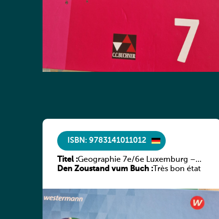
ISBN: 9783141011012
Titel :
Geographie 7e/6e Luxemburg –
Den Zoustand vum Buch :
Diercke Praxis
Très bon état