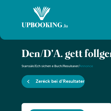
Den/D’A. gëtt follg
Startsäit
/
Ech sichen e Buch
/
Resultater
/
Annonce
Zeréck bei d’Resultater