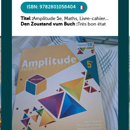
ISBN: 9782801058404
Titel :
Amplitude 5e, Maths, Livre-cahier,
Den Zoustand vum Buch :
version luxembourgeoise
Très bon état