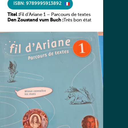
ISBN: 9789995913892
Titel :
Fil d’Ariane 1 – Parcours de textes
Den Zoustand vum Buch :
Très bon état