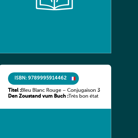
ISBN: 9789995914462
Titel :
Bleu Blanc Rouge – Conjugaison 3
Den Zoustand vum Buch :
Très bon état