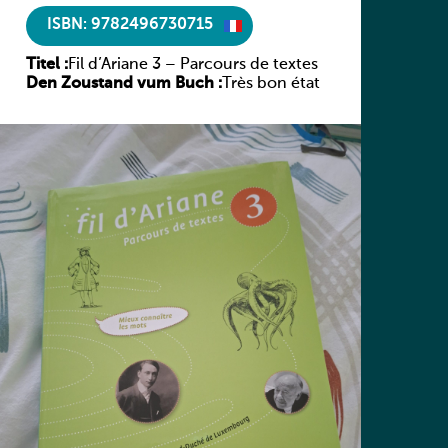
ISBN: 9782496730715
Titel :
Fil d’Ariane 3 – Parcours de textes
Den Zoustand vum Buch :
Très bon état