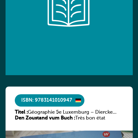
ISBN: 9783141010947
Titel :
Géographie 5e Luxemburg – Diercke
Den Zoustand vum Buch :
Praxis
Très bon état