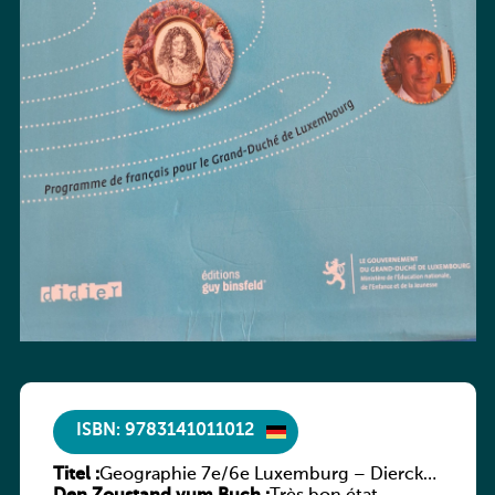
ISBN: 9783141011012
Titel :
Geographie 7e/6e Luxemburg – Diercke