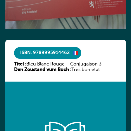
ISBN: 9789995914462
Titel :
Bleu Blanc Rouge – Conjugaison 3
Den Zoustand vum Buch :
Très bon état