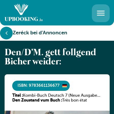
Zeréck bei d’Annoncen
Den/D’M. gëtt follgend
Bicher weider:
ISBN: 9783661136677
Titel :
Kombi-Buch Deutsch 7 (Neue Ausgabe
Den Zoustand vum Buch :
Luxemburg)
Très bon état