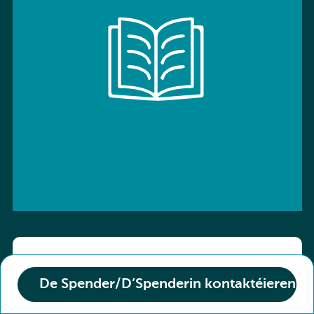
ISBN: 9783766136800
De Spender/D’Spenderin kontaktéieren
Titel :
Kombi-Buch Deutsch 10 Arbeitsheft
Den Zoustand vum Buch :
Neuf