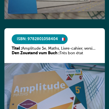
ISBN: 9782801058404
Titel :
Amplitude 5e, Maths, Livre-cahier, version
Den Zoustand vum Buch :
luxembourgeoise
Très bon état