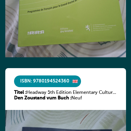
ISBN: 9780194524360
Titel :
Headway 5th Edition Elementary Culture
Den Zoustand vum Buch :
and Literature Companion
Neuf