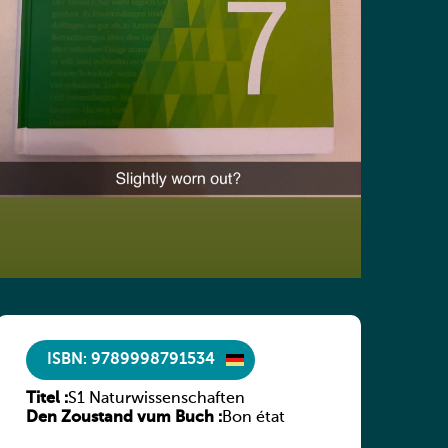
ISBN: 9789998791534
Titel :
S1 Naturwissenschaften
Den Zoustand vum Buch :
Bon état