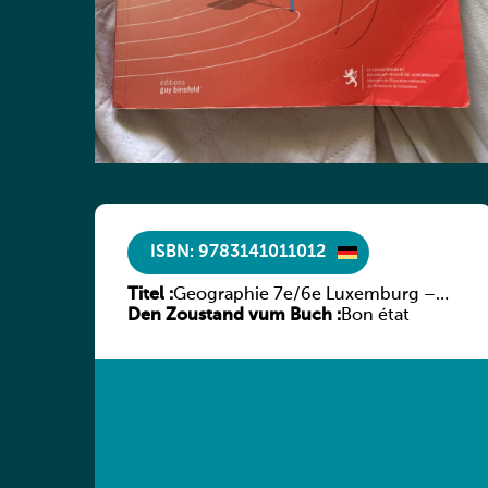
ISBN: 9783141011012
Titel :
Geographie 7e/6e Luxemburg –
Den Zoustand vum Buch :
Diercke Praxis
Bon état