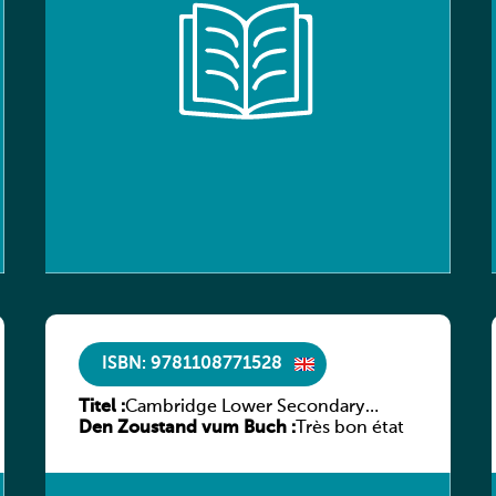
ISBN: 9781108771528
Titel :
Cambridge Lower Secondary
Den Zoustand vum Buch :
Mathematics Learner’s Book 8
Très bon état