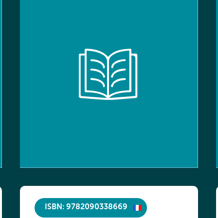
ISBN: 9782090338669