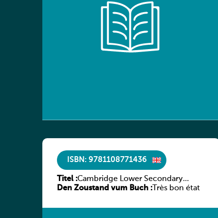
ISBN: 9781108771436
Titel :
Cambridge Lower Secondary
Den Zoustand vum Buch :
Mathematics Learner’s Book 7
Très bon état