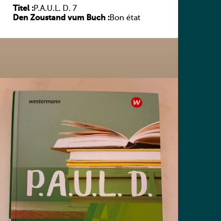
Titel :
P.A.U.L. D. 7
Den Zoustand vum Buch :
Bon état