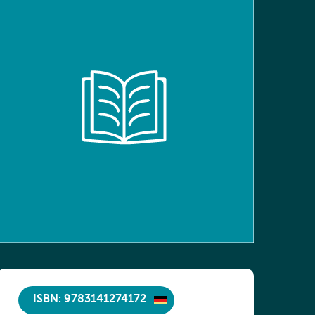
ISBN: 9783141274172