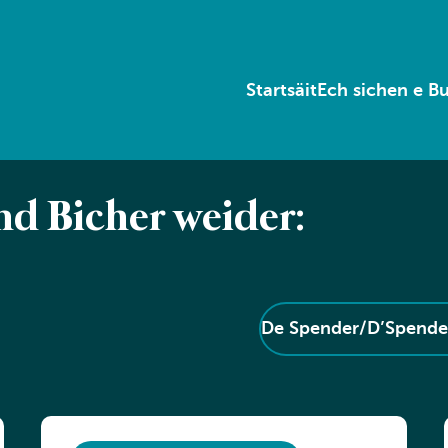
Startsäit
Ech sichen e B
nd Bicher weider:
De Spender/D’Spender