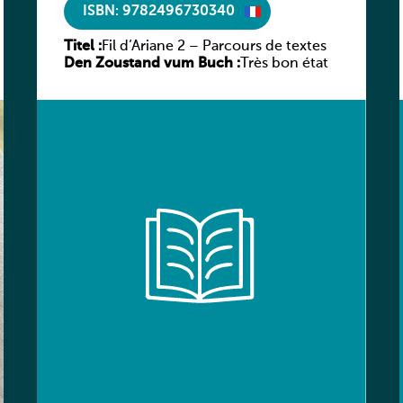
ISBN: 9782496730340
Titel :
Fil d’Ariane 2 – Parcours de textes
Den Zoustand vum Buch :
Très bon état