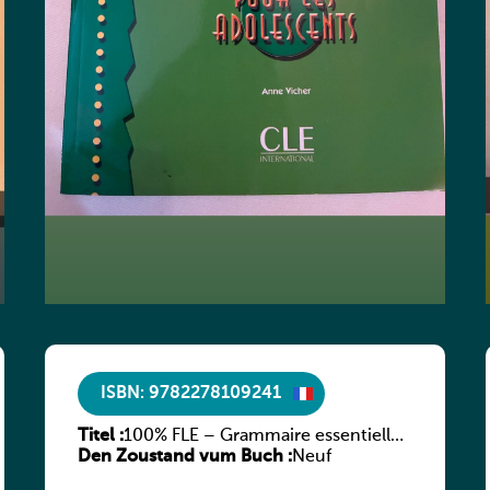
ISBN: 9782278109241
Titel :
100% FLE – Grammaire essentielle
Den Zoustand vum Buch :
du français – A2
Neuf