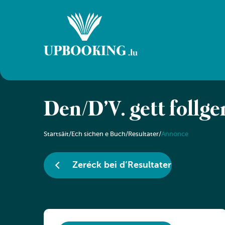
Den/D’V. gëtt follge
Startsäit
/
Ech sichen e Buch
/
Resultater
/
Annonce
Zeréck bei d’Resultater