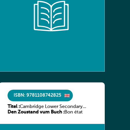
ISBN: 9781108742825
Titel :
Cambridge Lower Secondary
Den Zoustand vum Buch :
Science Learner’s Book with Digital
Bon état
Access Stage 8