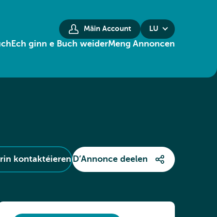
Mäin Account
LU
uch
Ech ginn e Buch weider
Meng Annoncen
in kontaktéieren
D’Annonce deelen