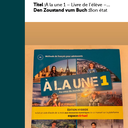
Titel :
À la une 1 – Livre de l’élève –
Den Zoustand vum Buch :
Édition hybride
Bon état