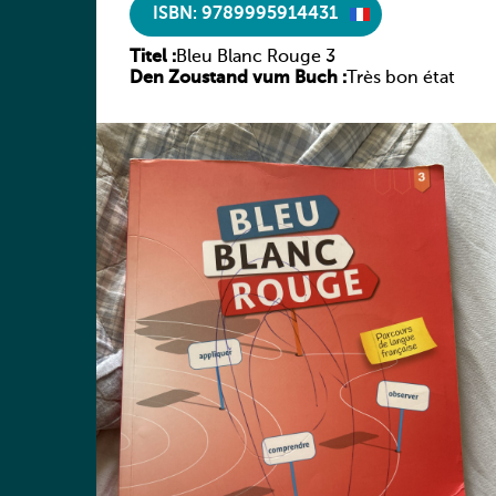
ISBN: 9789995914431
Titel :
Bleu Blanc Rouge 3
Den Zoustand vum Buch :
Très bon état