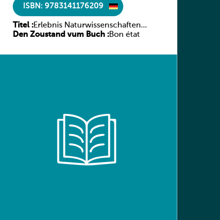
ISBN: 9783141176209
Titel :
Erlebnis Naturwissenschaften
Den Zoustand vum Buch :
Luxemburg 7e/6e ESC
Bon état