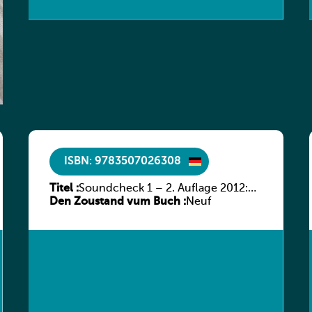
ISBN: 9783507026308
Titel :
Soundcheck 1 – 2. Auflage 2012:
Den Zoustand vum Buch :
Schülerband 1
Neuf