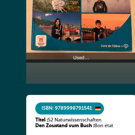
ISBN: 9789998791541
Titel :
S2 Naturwissenschaften
Den Zoustand vum Buch :
Bon état