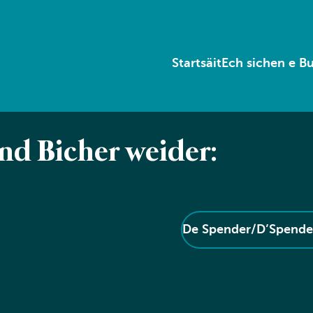
Startsäit
Ech sichen e B
end Bicher weider:
De Spender/D’Spender