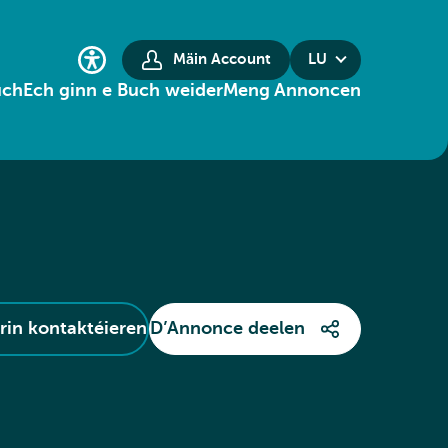
Mäin Account
LU
uch
Ech ginn e Buch weider
Meng Annoncen
in kontaktéieren
D’Annonce deelen