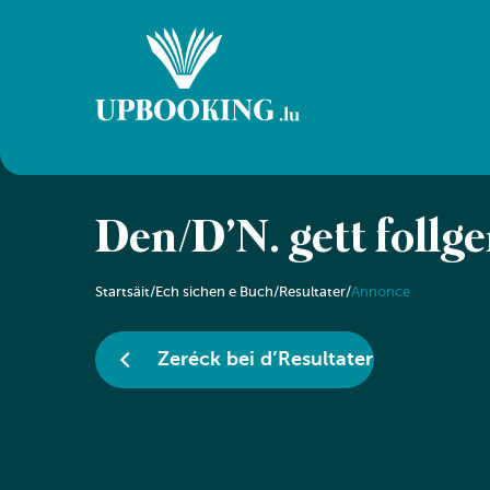
Den/D’N. gëtt follg
Startsäit
/
Ech sichen e Buch
/
Resultater
/
Annonce
Zeréck bei d’Resultater