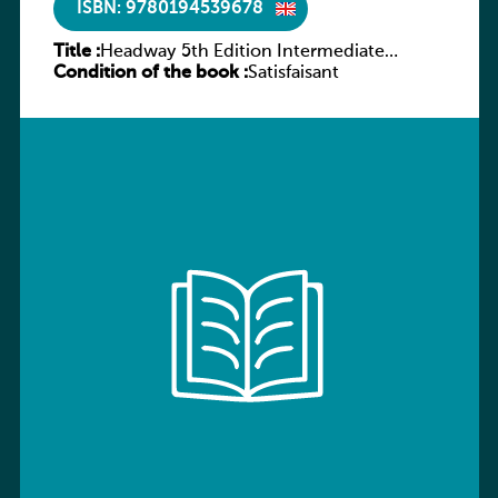
ISBN: 9780194539678
Title :
Headway 5th Edition Intermediate
Condition of the book :
Workbook without key
Satisfaisant