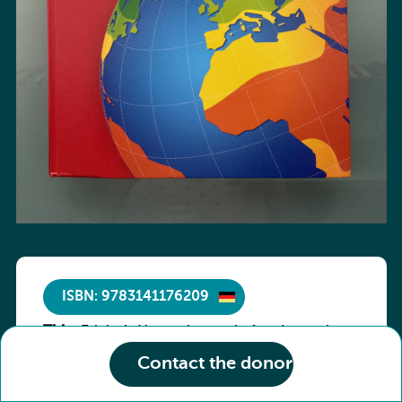
ISBN: 9783141176209
Title :
Erlebnis Naturwissenschaften Luxemburg
Condition of the book :
7e/6e ESC
Très bon état
Contact the donor