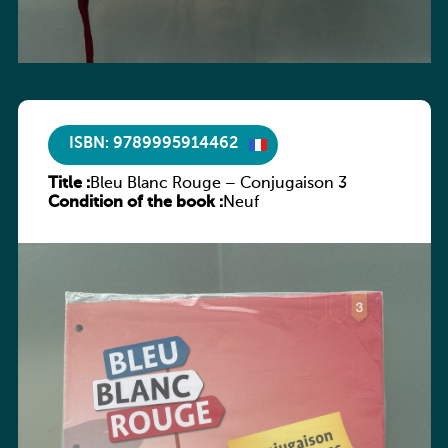
ISBN: 9789995914462
Title :
Bleu Blanc Rouge – Conjugaison 3
Condition of the book :
Neuf