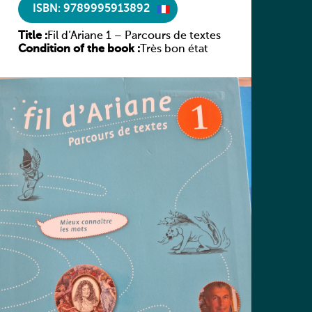
ISBN: 9789995913892
Title :
Fil d’Ariane 1 – Parcours de textes
Condition of the book :
Très bon état