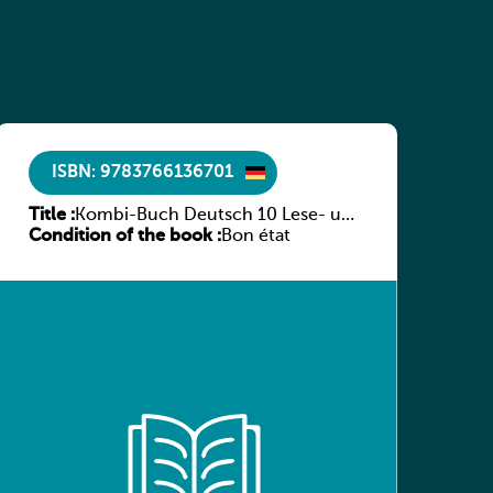
ISBN: 9783766136701
Title :
Kombi-Buch Deutsch 10 Lese- und
Condition of the book :
Sprachbuch
Bon état