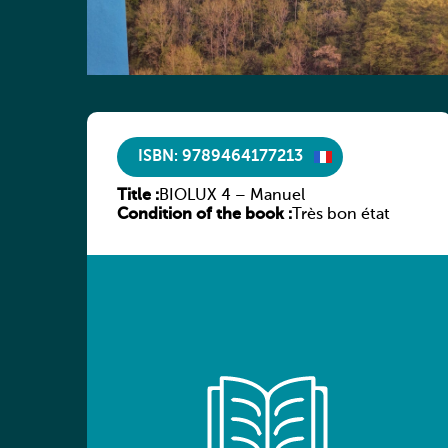
ISBN: 9789464177213
Title :
BIOLUX 4 – Manuel
Condition of the book :
Très bon état