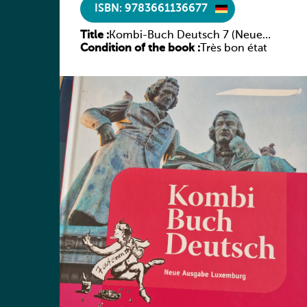
ISBN: 9783661136677
Title :
Kombi-Buch Deutsch 7 (Neue
Condition of the book :
Ausgabe Luxemburg)
Très bon état