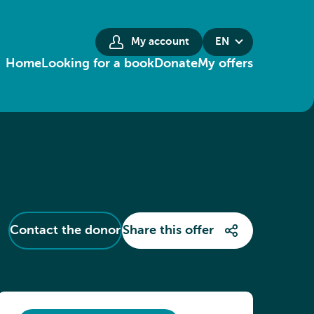
My account
EN
Home
Looking for a book
Donate
My offers
Contact the donor
Share this offer