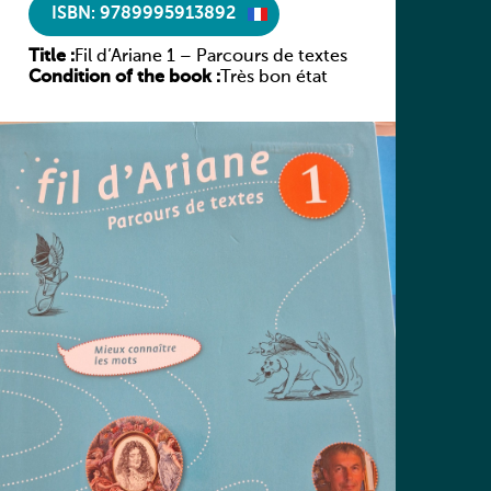
ISBN: 9789995913892
Title :
Fil d’Ariane 1 – Parcours de textes
Condition of the book :
Très bon état