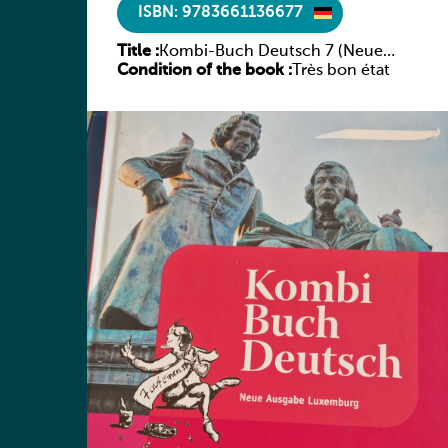
ISBN: 9783661136677
Title :
Kombi-Buch Deutsch 7 (Neue
Condition of the book :
Ausgabe Luxemburg)
Très bon état