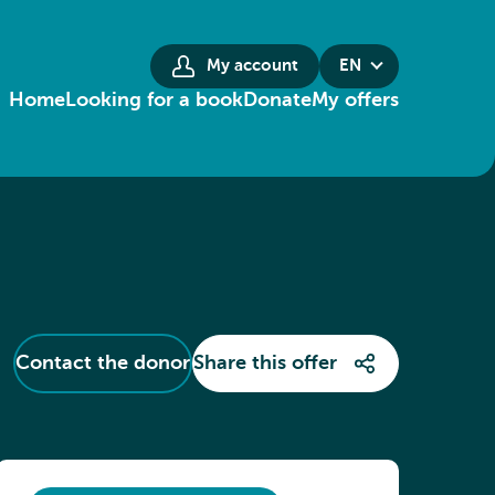
My account
EN
Home
Looking for a book
Donate
My offers
Contact the donor
Share this offer