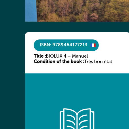
ISBN: 9789464177213
Title :
BIOLUX 4 – Manuel
Condition of the book :
Très bon état