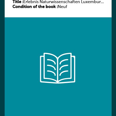
Title :
Erlebnis Naturwissenschaften Luxemburg
Condition of the book :
7e/6e ESC
Neuf