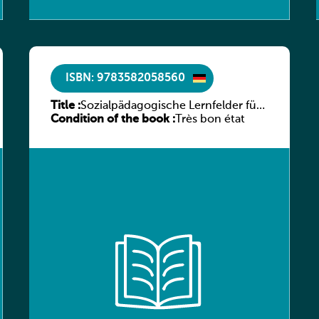
ISBN: 9783582058560
Title :
Sozialpädagogische Lernfelder für
Condition of the book :
Erzieherinnen und Erzieher,
Très bon état
Lernfelder 1-6 nach dem
länderübergreifenden Lehrplan