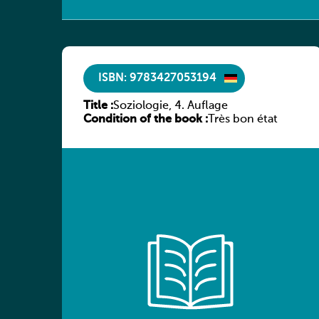
ISBN: 9783427053194
Title :
Soziologie, 4. Auflage
Condition of the book :
Très bon état