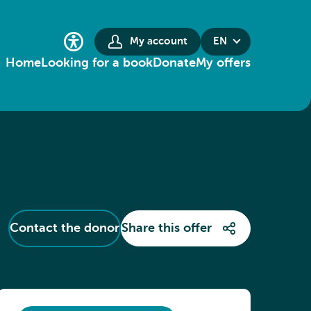
My account
EN
Home
Looking for a book
Donate
My offers
Contact the donor
Share this offer