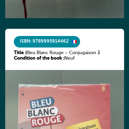
ISBN: 9789995914462
Title :
Bleu Blanc Rouge – Conjugaison 3
Condition of the book :
Neuf