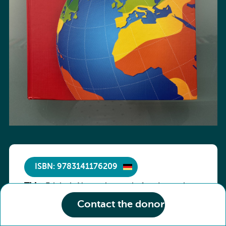
ISBN: 9783141176209
Title :
Erlebnis Naturwissenschaften Luxemburg
Condition of the book :
7e/6e ESC
Très bon état
Contact the donor